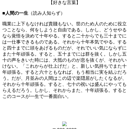
【好きな言葉】
■人間の一生
（読み人知らず）
職業に上下もなければ貴賤もない。世のため人のために役立
つことなら、何をしようと自由である。しかし、どうせやる
なら覚悟を決めて十年やる。すると二十からでも三十までに
は一仕事できるものである。それから十年本気でやる。する
と四十までに頭をあげるものだが、それでいい気にならずに
また十年頑張る。すると、五十までには群を抜く。しかし五
十の声をきいた時には、大抵のものが息を抜くが、それがい
けない。「これからが仕上げだ」と、新しい気持ちでまた十
年頑張る。すると六十ともなれば、もう相当に実を結ぶだろ
う。だが、月並みの人間はこの辺で楽隠居がしたくなるが、
それから十年頑張る。すると、七十の祝いは盛んにやっても
らえるだろう。しかし、それからまた、十年頑張る。すると
このコースが一生で一番面白い。