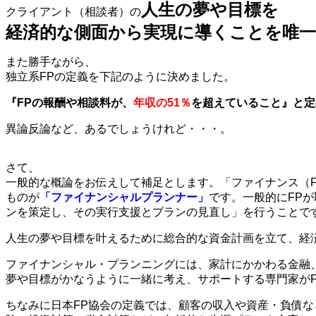
人生の夢や目標を
クライアント（相談者）の
経済的な側面から実現に導くことを唯
また勝手ながら、
独立系FPの定義を下記のように決めました。
『FPの報酬や相談料が、
年収の51％
を超えていること』と定
異論反論など、あるでしょうけれど・・・。
さて、
一般的な概論をお伝えして補足とします。「ファイナンス（F
ものが
「ファイナンシャルプランナー」
です。一般的にFP
ンを策定し、その実行支援とプランの見直し」を行うことで
人生の夢や目標を叶えるために総合的な資金計画を立て、経
ファイナンシャル・プランニングには、家計にかかわる金融
夢や目標がかなうように一緒に考え、サポートする専門家がF
ちなみに日本FP協会の定義では、顧客の収入や資産・負債