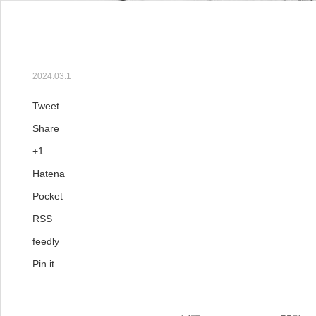
【303号】今月のコラム
2024.03.1
Tweet
Share
+1
Hatena
Pocket
RSS
feedly
Pin it