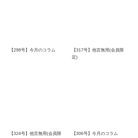
【298号】今月のコラム
【317号】他言無用(会員限
定)
【324号】他言無用(会員限
【306号】今月のコラム