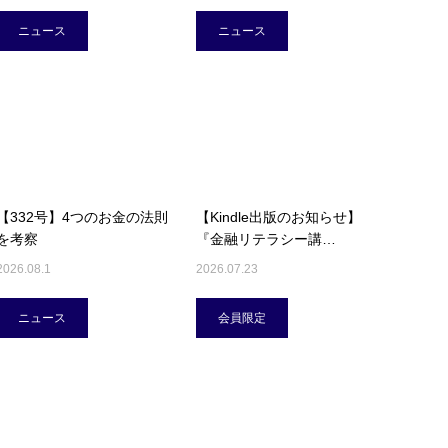
ニュース
ニュース
【332号】4つのお金の法則
【Kindle出版のお知らせ】
を考察
『金融リテラシー講…
2026.08.1
2026.07.23
ニュース
会員限定