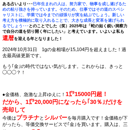
ある占いより･･･
巳年生まれの人は、努力家で、物事を成し遂げるた
めの粘り強さを持っています。そのため、仕事ではその道のスペシ
ャリストに、学業では今までの頑張りが実を結ぶでしょう。新しい
考え方を積極的に取り入れることで、大きな成長と変革を遂げられ
るでしょう･･･
とのことでした（笑）2025年は「蛇の如く鋭い洞察力
で自分の道を切り開く年にしたい」と考えています。いよいよ私も
還暦
を迎える年となりました！
2024年10月31日 1gの金相場が15,104円を超えました！過
去最高値更新です。
もう｢金｣の時代ではない気がします。これからは、きっと
◯◯◯？！
1㌘15000円超！
●金価格、急激な上昇ゆえに！
だから、1㌘20,000円になったら｢30％｣だけを
売却して
プラチナ
シルバー
今後は
と
を毎月購入です！金価格が下
がったら、等価交換サービスで｢金｣を買います。購入は、三