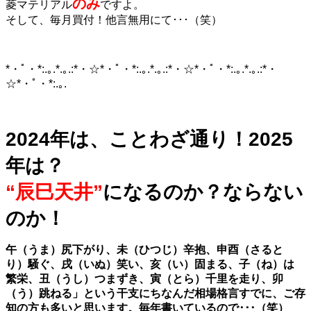
のみ
菱マテリアル
ですよ。
そして、毎月買付！他言無用にて･･･（笑）
*・ﾟ・*:.｡.*.｡.:*・☆*・ﾟ・*:.｡.*.｡.:*・☆*・ﾟ・*:.｡.*.｡.:*・
☆*・ﾟ・*:.｡.
2024年は、ことわざ通り！2025
年は？
“辰巳天井”
になるのか？ならない
のか！
午（うま）尻下がり、未（ひつじ）辛抱、申酉（さると
り）騒ぐ、戌（いぬ）笑い、亥（い）固まる、子（ね）は
繁栄、丑（うし）つまずき、寅（とら）千里を走り、卯
（う）跳ねる」という干支にちなんだ相場格言すでに、ご存
知の方も多いと思います。毎年書いているので･･･（笑）