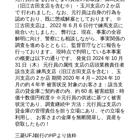
（旧江古田支店を含む※）・玉川支店の 2 か店
で 行われました。なお、元行員は自身の行為を
認めており、既に懲戒解雇としております。 ※
江古田支店は、2022 年 6 月 6 日付で練馬支店に
統合いたしました。 弊行は、現在、事案の全容
解明に向け、警察にも相談しながら、事実関係の
調査を進めるととも に、監督官庁などに報告を
行っております。 現時点で判明している本事案
の概要は以下の通りです。 発覚日 2024 年 10 月
31 日（木） 元行員の属性 支店の店頭業務責任者
該当支店 練馬支店（旧江古田支店を含む）、玉
川支店の 2 か店 期間 2020 年 4 月～2024 年 10
月の約 4 年半 被害状況 対象のお客さま：該当支
店の貸金庫ご契約者の内、約 60 名 被害総額：時
価十数億円程度※ ※元行員の供述に基づく被害
状況であり、調査継続中 方法：元行員は支店の
貸金庫の管理責任を担う立場にあり、その立場を
利用し、 お客さまの金庫を無断開扉し、資産を
窃取したもの！
三菱UFJ銀行のHPより抜粋