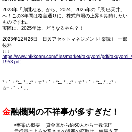
2023年「卯跳ねる」から、2024、2025年の「辰 巳天井」
へ！この3年間は格言通りに、株式市場の上昇を期待したい
ものですね。
実際に、2025年は、どうなるやら？！
2023年12月26日 日興アセットマネジメント｢楽読｣ 一部
抜粋
↓↓↓
https://www.nikkoam.com/files/market/rakuyomi/pdf/rakuyomi_
1953.pdf
*・ﾟ・*:.｡.*.｡.:*・☆*・ﾟ・*:.｡.*.｡.:*・☆*・ﾟ・*:.｡.*.｡.:*・
☆*・ﾟ・*:.｡.
金
融機関の不祥事が多すぎだ！
◉事案の概要 貸金庫から約60人から十数億円
元行員によるお客さまの資産の窃取は、練馬支店