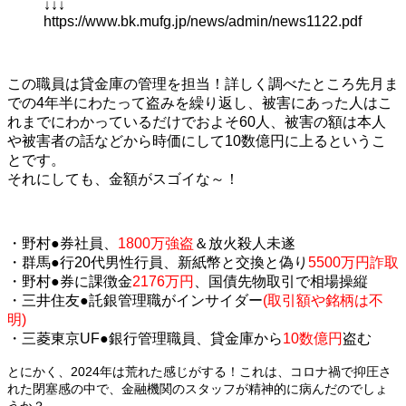
↓↓↓
https://www.bk.mufg.jp/news/admin/news1122.pdf
この職員は貸金庫の管理を担当！詳しく調べたところ先月ま
での4年半にわたって盗みを繰り返し、被害にあった人はこ
れまでにわかっているだけでおよそ60人、被害の額は本人
や被害者の話などから時価にして10数億円に上るというこ
とです。
それにしても、金額がスゴイな～！
・野村●券社員、
1800万強盗
＆放火殺人未遂
・群馬●行20代男性行員、新紙幣と交換と偽り
5500万円詐取
・野村●券に課徴金
2176万円
、国債先物取引で相場操縦
・三井住友●託銀管理職がインサイダー
(取引額や銘柄は不
明)
・三菱東京UF●銀行管理職員、貸金庫から
10数億円
盗む
とにかく、2024年は荒れた感じがする！これは、コロナ禍で抑圧さ
れた閉塞感の中で、金融機関のスタッフが精神的に病んだのでしょ
うか？