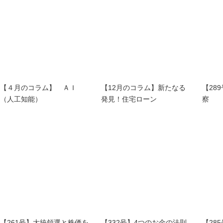
【４月のコラム】 ＡＩ
【12月のコラム】新たなる
【28
（人工知能）
発見！住宅ローン
察
【261号】大統領選と株価を
【332号】4つのお金の法則
【28