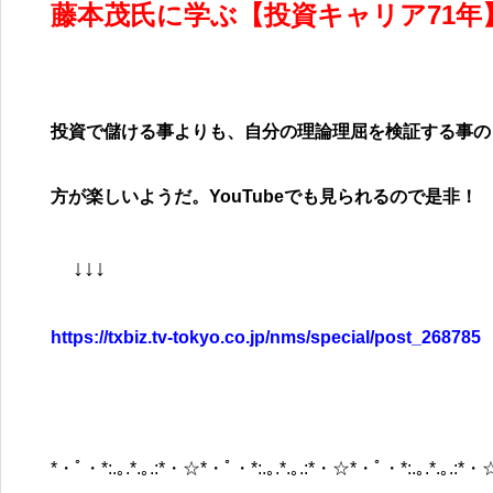
藤本茂氏に学ぶ【投資キャリア71年
投資で儲ける事よりも、自分の理論理屈を検証する事の
方が楽しいようだ。
YouTube
でも見られるので是非！
↓↓↓
https://txbiz.tv-tokyo.co.jp/nms/special/post_268785
*・ﾟ・*:.｡.*.｡.:*・☆*・ﾟ・*:.｡.*.｡.:*・☆*・ﾟ・*:.｡.*.｡.:*・