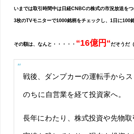
いまでは取引時間中は日経
CNBC
の株式の市況放送をつ
3
枚の
TV
モニターで
1000
銘柄をチェックし、
1
日に
100
“
16
億円“
その額は、なんと・・・・・
だそうだ
戦後、ダンプカーの運転手からス
のちに自営業を経て投資家へ。
長年にわたり、株式投資や先物取