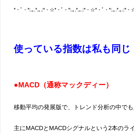
*・ﾟ・*:.｡.*.｡.:*・☆*・ﾟ・*:.｡.*.｡.:*・☆*・ﾟ・*:.｡.*.｡.:*・
使っている指数は私も同じ
●MACD
（通称マックディー）
移動平均の発展版で、トレンド分析の中でも
主にMACDとMACDシグナルという2本の