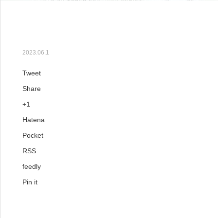
【294号】89歳で16億円
2023.06.1
Tweet
Share
+1
Hatena
Pocket
RSS
feedly
Pin it