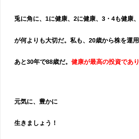
兎に角に、
1
に健康、
2
に健康、
3
・
4
も健康
が何よりも大切だ。私も、
20
歳から株を運用
あと
30
年で
88
歳だ。
健康が最高の投資であ
元気に、豊かに
生きましょう！