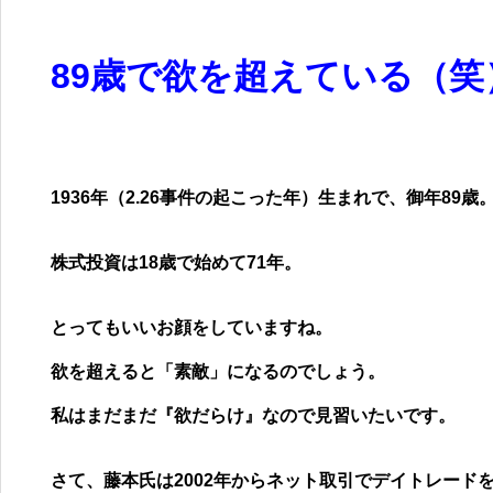
89
歳で欲を超えている（笑
1936
年（
2.26
事件の起こった年）生まれで、御年
89
歳
株式投資は
18
歳で始めて
71
年。
とってもいいお顔をしていますね。
欲を超えると「素敵」になるのでしょう。
私はまだまだ
『
欲だらけ
』
なので見習いたいです。
さて、藤本氏は
2002
年からネット取引でデイトレード