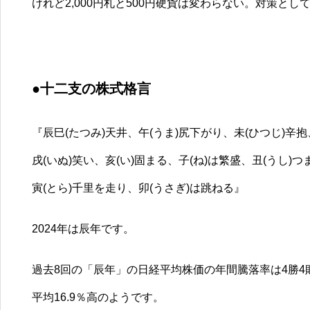
けれど2,000円札と500円硬貨は変わらない。対策とし
●十二支の株式格言
『辰巳(たつみ)天井、午(うま)尻下がり、未(ひつじ)辛抱
戌(いぬ)笑い、亥(い)固まる、子(ね)は繁盛、丑(うし)
寅(とら)千里を走り、卯(うさぎ)は跳ねる』
2024年は辰年です。
過去8回の「辰年」の日経平均株価の年間騰落率は4勝4敗(
平均16.9％高のようです。