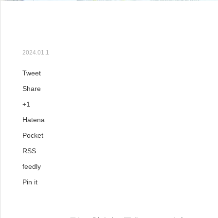
【301号】2024年も“金賀
2024.01.1
Tweet
Share
+1
Hatena
Pocket
RSS
feedly
Pin it