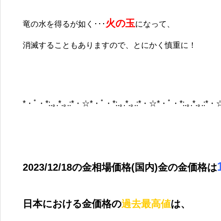
火の玉
竜の水を得るが如く･･･
になって、
消滅することもありますので、とにかく慎重に！
*・ﾟ・*:.｡.*.｡.:*・☆*・ﾟ・*:.｡.*.｡.:*・☆*・ﾟ・*:.｡.*.｡.:*・
2023/12/18の金相場価格(国内)金の金価格は
日本における金価格の
過去最高値
は、