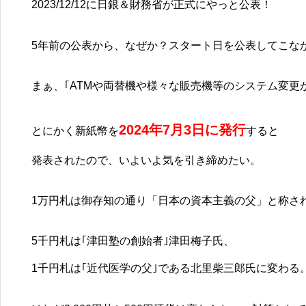
2023/12/12に日銀＆財務省が正式にやっと公表！
5年前の公表から、なぜか？スタート日を公表してこな
まぁ、｢ATMや両替機や様々な販売機等のシステム変更が
2024
年
7
月
3
日に発行
とにかく新紙幣を
すると
発表されたので、いよいよ気を引き締めたい。
1万円札は御存知の通り「日本の資本主義の父」と称さ
5千円札は｢津田塾の創始者｣津田梅子氏、
1千円札は｢近代医学の父｣である北里柴三郎氏に変わる