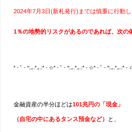
2024年7月3日(新札発行)までは慎重に行動
1
％の地勢的リスクがあるのであれば、次の
*・ﾟ・*:.｡.*.｡.:*・☆*・ﾟ・*:.｡.*.｡.:*・☆*・ﾟ・*:.｡.*.｡.:*・
金融資産の半分ほどは
101
兆円の「現金」
（自宅の中にあるタンス預金など）
と、