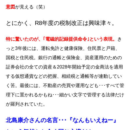
意図
が見える（笑）
とにかく、R8年度の税制改正は興味津々。
特に驚いたのが、｢電磁的記録提供命令｣という表現。
き
っと3年後には、運転免許と健康保険、住民票と戸籍、
国税と住民税。銀行の通帳と保険金、資産運用のための
証券会社の全ての資産＆2028年開始予定の金商法を適用
する仮想通貨などの把握、相続税と通帳等が連動してい
く筈。最後には、不動産の売買や運用なども･･･すべて管
理下に置かれるかもね･･･細かい文字で管理する法律だけ
が羅列されていた。
北島康介さんの名言･･･『なんもいえねー』