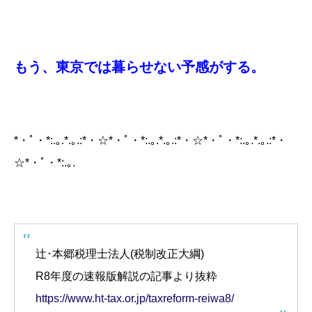
もう、東京では暮らせない予感がする。
*・ﾟ・*:.｡.*.｡.:*・☆*・ﾟ・*:.｡.*.｡.:*・☆*・ﾟ・*:.｡.*.｡.:*・
☆*・ﾟ・*:.｡.
辻･本郷税理士法人(税制改正大綱)
R8年度の速報版解説の記事より抜粋
https://www.ht-tax.or.jp/taxreform-reiwa8/