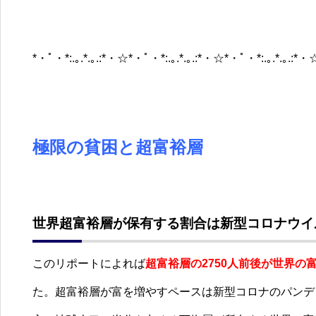
*・ﾟ・*:.｡.*.｡.:*・☆*・ﾟ・*:.｡.*.｡.:*・☆*・ﾟ・*:.｡.*.｡.:*・
極限の貧困と超富裕層
世界超富裕層が保有する割合は新型コロナウイ
このリポートによれば
超富裕層の
2750
人前後が世界の
た。超富裕層が富を増やすペースは新型コロナのパンデ