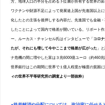
方、地球人口の半分を占める下位層が所有する世界の富
ワクチンや財源不足によって発展途上国が先進国以上に
化したとの主張を後押しする内容だ。先進国でも金融・
したことによって国内で格差が開いている。リポート作
ー、ルーカス・チャンセル氏はインタビューで「
コロナ
たが、それにも増して今やここまで格差が広がった
」と
ナ危機の間に増やした富は３兆6000億ユーロ（約460
世界銀行はこの期間に世界で１億人程度が極度の貧困に
ィの世界不平等研究所の調査より一部抜粋）
●格差解消や分配については、政治家に任せる