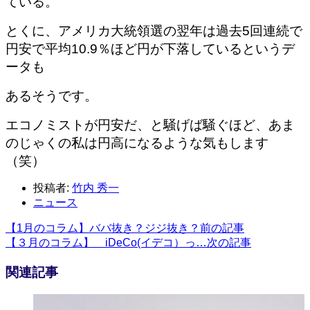
ている。
とくに、
アメリカ大統領選の翌年は過去5回連続で
円安で平均10.9％ほど円が下落しているというデ
ータも
あるそうです。
エコノミスト
が円安だ、と騒げば騒ぐほど、あま
のじゃくの私は円高になるような気もしま
す
（笑）
投稿者:
竹内 秀一
ニュース
【1月のコラム】ババ抜き？ジジ抜き？
前の記事
【３月のコラム】 iDeCo(イデコ）っ…
次の記事
関連記事