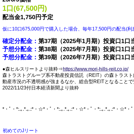
1口(67,500円)
配当金1,750円予定
仮に10口675,000円で購入した場合、毎年17,500円の
確定分配金：
第37期（2025年1月期）投資口1
予想分配金：
第38期（2025年7月期）投資口1
予想分配金：
第39期（2026年7月期）投資口1
●森ヒルスリートより抜粋⇒
https://www.mori-hills-reit.co.jp/
森トラストグループ系不動産投資信託（REIT）の森トラス
動産市況の不透明感が強まるなか、総合型REITとなること
2022/11/23付日本経済新聞より抜粋
*・ﾟ・*:.｡.*.｡.:*・☆*・ﾟ・*:.｡.*.｡.:*・☆*・ﾟ・*:.｡.*.｡.:*・☆*・ﾟ・
初めてのJリート