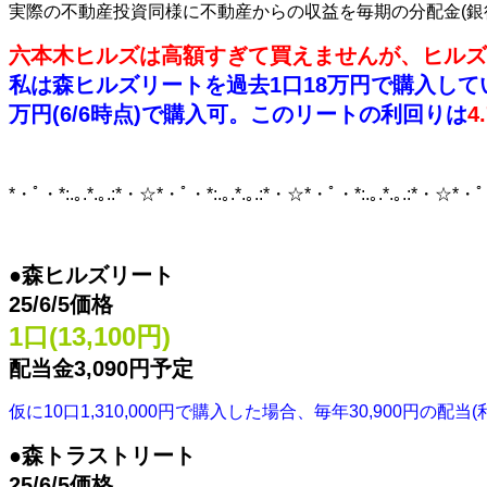
実際の不動産投資同様に不動産からの収益を毎期の分配金(銀
六本木ヒルズは高額すぎて買えませんが、ヒルズ
私は森ヒルズリートを過去1口18万円で購入して
万円(6/6時点)で購入可。このリートの利回りは
4
*・ﾟ・*:.｡.*.｡.:*・☆*・ﾟ・*:.｡.*.｡.:*・☆*・ﾟ・*:.｡.*.｡.:*・☆*・ﾟ・
●森ヒルズリート
25/6/5価格
1口(13,100円)
配当金3,090円予定
仮に10口1,310,000円で購入した場合、毎年30,900円
●森トラストリート
25/6/5価格