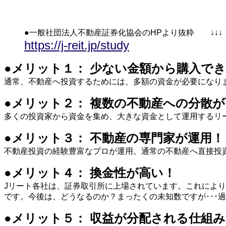
●一般社団法人不動産証券化協会のHPより抜粋 ↓↓↓
https://j-reit.jp/study
●メリット１： 少ない金額から購入で
通常、不動産へ投資するためには、多額の資金が必要になり
●メリット２： 複数の不動産への分散
多くの投資家から資金を集め、大きな資金として運用するリ
●メリット３： 不動産の専門家が運用！
不動産投資の経験豊富なプロが運用。通常の不動産へ直接投
●メリット４： 換金性が高い！
Jリート各社は、証券取引所に上場されています。これによ
です。今後は、どうなるのか？まったくの未知数ですが･･･
●メリット５： 収益が分配される仕組み