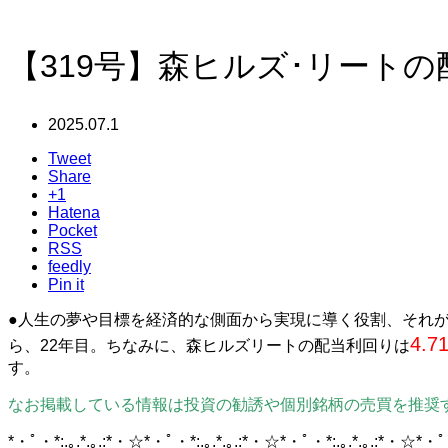
【319号】森ヒルズ･リート
2025.07.1
Tweet
Share
+1
Hatena
Pocket
RSS
feedly
Pin it
●人生の夢や目標を経済的な側面から実現に導く役割、それが
4.7
ら、22年目。ちなみに、森ヒルズリートの配当利回りは
す。
なお掲載している情報は投資の勧誘や個別銘柄の売買を推奨す
*・ﾟ・*:.｡.*.｡.:*・☆*・ﾟ・*:.｡.*.｡.:*・☆*・ﾟ・*:.｡.*.｡.:*・☆*・ﾟ・