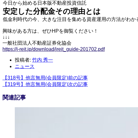
今日から始める日本版不動産投資信託
安定した分配金その理由とは
低金利時代の今、大きな注目を集める資産運用の方法がわか
興味がある方は、ぜひHPを御覧ください！
↓↓↓
一般社団法人不動産証券化協会
https://j-reit.jp/download/jreit_guide-201702.pdf
投稿者:
竹内 秀一
ニュース
【318号】他言無用(会員限定)
前の記事
【319号】他言無用(会員限定)
次の記事
関連記事